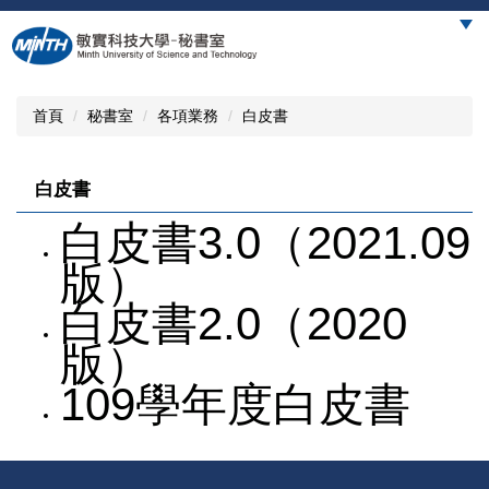
跳
到
主
要
內
首頁
秘書室
各項業務
白皮書
容
區
白皮書
白皮書3.0（2021.09
版）
白皮書2.0（2020
版）
109學年度白皮書