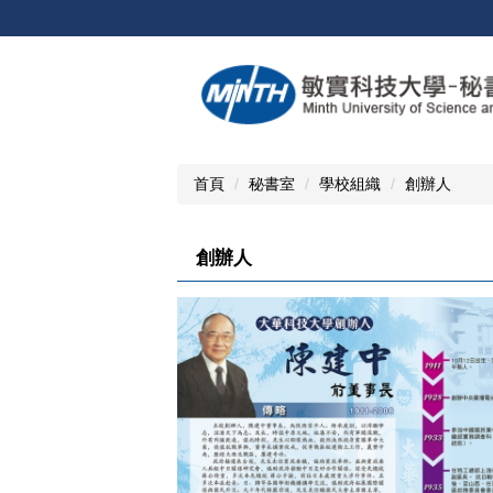
跳
到
主
要
內
容
區
首頁
秘書室
學校組織
創辦人
創辦人