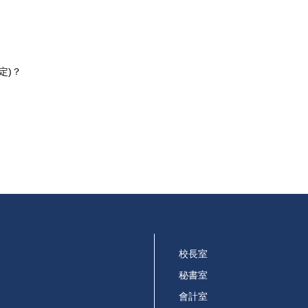
定)？
校長室
秘書室
會計室