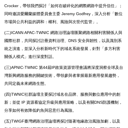
Crocker，帶領我們探討「如何在破碎化的網際網路中提升信任」；
同時邀請愛爾蘭媒體委員會主委 Jeremy Godfrey，深入分析「數位
市場與公共利益的調和：權利、風險與次世代監管」。
(二)ICANN APAC-TWNIC 網路治理論壇匯聚網路相關利害關係人與
國際社群，共同探討註冊資料治理、DNS 安全與韌性，以及識別系
統之演進，並深入分析新時代下的域名系統發展，針對「多方利害
關係人模式」進行深度對話。
(三)APNIC-TWNIC 第44屆IP政策資源管理會議將深度洞察全球及台
灣新興網路服務的關鍵技術，帶領參與者掌握最新應用發展趨勢，
共同定義未來網路生態。
(四)TWNIC社群論壇主要探討域名在品牌、服務與數位應用中的創
新；並從 IP 資源看協定升級與應用策略，以及有關DNS防護機制，
分享如何有效降低釣魚與惡意行為風險。
(五)TWIGF臺灣網路治理論壇將探討隨著地緣政治風險加劇，以及