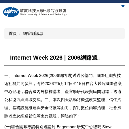
跳
到
主
要
內
首頁
網管組訊息
容
區
「Internet Week 2026 | 2006網路週」
一、Internet Week 2026(2006網路週)透過公部門、國際組織與技
術社群共同參與，將於2026年5月12日至15日在台大醫院國際會議
中心登場，聯合國內外指標講者、產官學研代表與民間組織，透過
公私協力與跨域交流。二、本次四天活動將聚焦政策監理、信任治
理、基礎設施維運與安全防護等面向，探討數位內容治理、社會風
險因應及網路韌性等重要議題，簡述如下：
(一)聯合開幕專講特別邀請到 Edgemoor 研究中心總裁 Steve