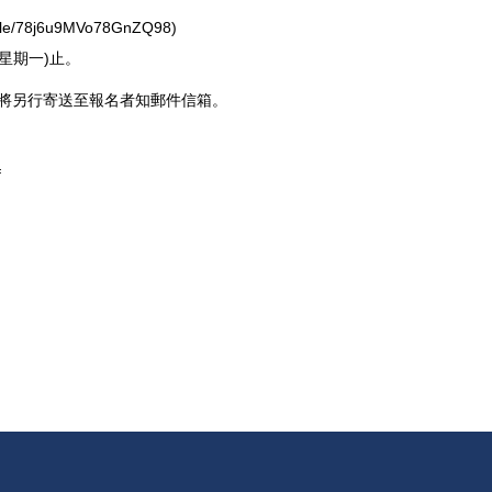
s.gle/78j6u9MVo78GnZQ98
)
(星期一)止。
址將另行寄送至報名者知郵件信箱。
f