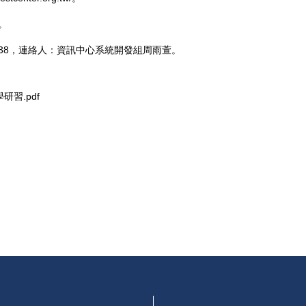
。
分機538，連絡人：資訊中心系統開發組周雨萱。
習.pdf