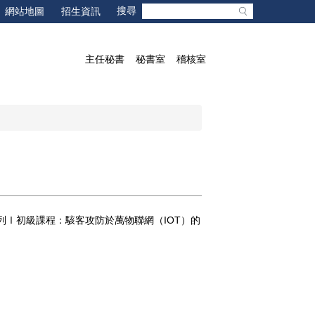
網站地圖
招生資訊
主任秘書
秘書室
稽核室
系列Ⅰ初級課程：駭客攻防於萬物聯網（IOT）的