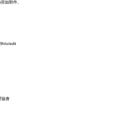
內容如附件。
hIo/edit
理協會