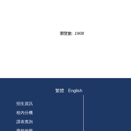
瀏覽數:
1908
繁體
English
招生資訊
校內分機
課表查詢
學校地圖