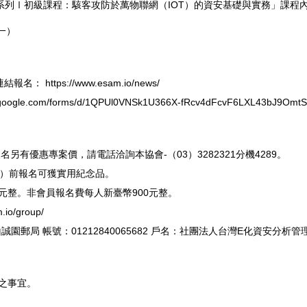
-系列Ⅰ初級課程：駭客攻防於萬物聯網（IOT）的資安基礎與實務」課程
一）
連結報名：
https://www.esam.io/news/
s.google.com/forms/d/1QPUl0VNSk1U366X-fRcv4dFcvF6LXL43bJ9OmtS9
另有優惠專案價，請電話洽詢本協會-（03）3282321分機4289。
期五）前報名可獲實用紀念品。
0元整。非會員報名費每人新臺幣900元整。
.io/group/
誠園郵局 帳號：01212840065682 戶名：社團法人台灣E化資安分析管
之事宜。