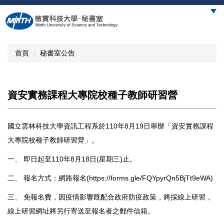
跳
到
主
要
內
首頁
秘書室公告
容
區
資安實務課程大專院校種子教師研習營
國立雲林科技大學資訊工程系於110年8月19日舉辦「資安實務課程
大專院校種子教師研習營」。
一、 即日起至110年8月18日(星期三)止。
二、 報名方式：網路報名(
https://forms.gle/FQYpyrQn5BjTt9eWA
)
三、 免報名費，因疫情影響既配合政府防疫政策，將採線上研習，
線上研習網址將另行寄送至報名者之郵件信箱。