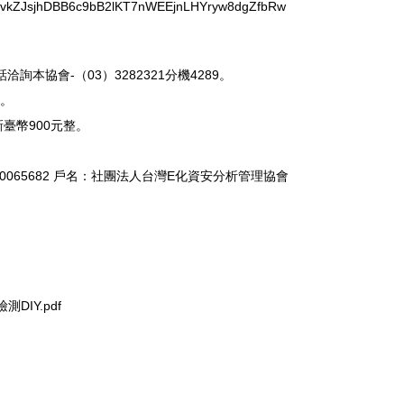
1RgvvkZJsjhDBB6c9bB2lKT7nWEEjnLHYryw8dgZfbRw
本協會-（03）3282321分機4289。
品。
臺幣900元整。
40065682 戶名：社團法人台灣E化資安分析管理協會
DIY.pdf