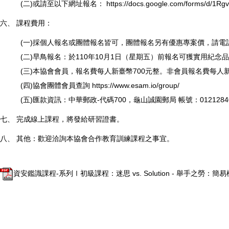
(二)或請至以下網址報名：
https://docs.google.com/forms/d/
六、 課程費用：
(一)採個人報名或團體報名皆可，團體報名另有優惠專案價，請電話洽詢
(二)早鳥報名：於110年10月1日（星期五）前報名可獲實用紀念
(三)本協會會員，報名費每人新臺幣700元整。非會員報名費每人新
(四)協會團體會員查詢
https://www.esam.io/group/
(五)匯款資訊：中華郵政-代碼700，龜山誠園郵局 帳號：012128
七、 完成線上課程，將發給研習證書。
八、 其他：歡迎洽詢本協會合作教育訓練課程之事宜。
資安鑑識課程-系列Ⅰ初級課程：迷思 vs. Solution - 舉手之勞：簡易檢測